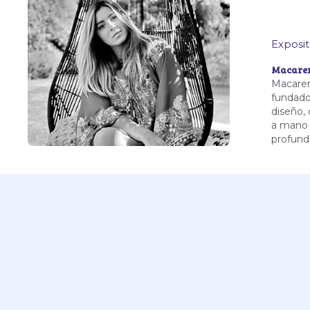
Exposit
Macaren
Macarena
fundado
diseño, 
a mano 
profund